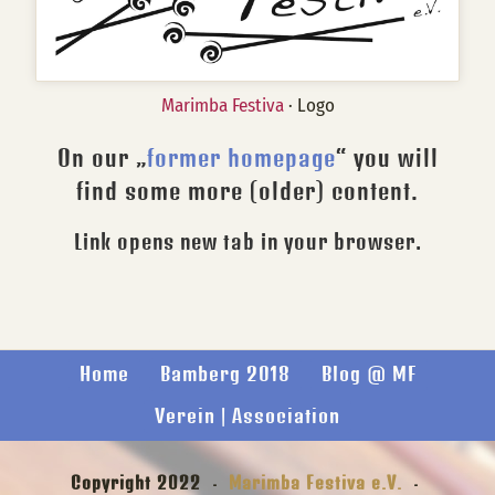
Marimba Festiva
· Logo
On our „
former homepage
“ you will
find some more (older) content.
Link opens new tab in your browser.
Home
Bamberg 2018
Blog @ MF
Verein | Association
Copyright 2022 ·
Marimba Festiva e.V.
·