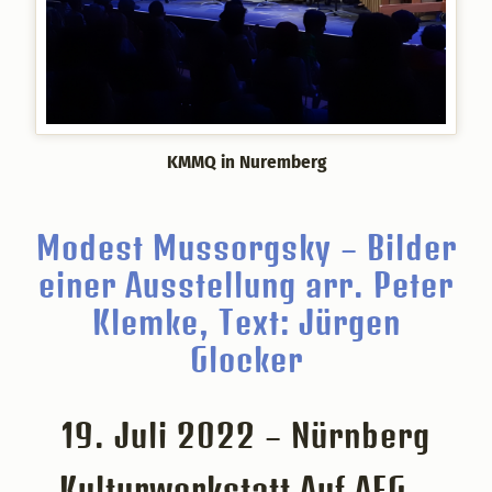
KMMQ in Nuremberg
Modest Mussorgsky – Bilder
einer Ausstellung arr. Peter
Klemke, Text: Jürgen
Glocker
19. Juli 2022 – Nürnberg
Kulturwerkstatt Auf AEG –