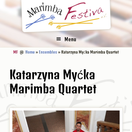
Zur
Zum
Zur
Hauptnavigation
Inhalt
Fußzeile
springen
springen
springen
Menu
MF
@
Home
»
Ensembles
» Katarzyna Myćka Marimba Quartet
Katarzyna Myćka
Marimba Quartet