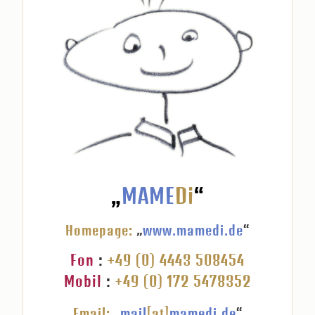
„
MAME
Di
“
Homepage:
„
www.mamedi.de
“
Fon
:
+49 (0) 4443 508454
Mobil
:
+49 (0) 172 5478352
Email:
„
mail
[at]
mamedi.de
“