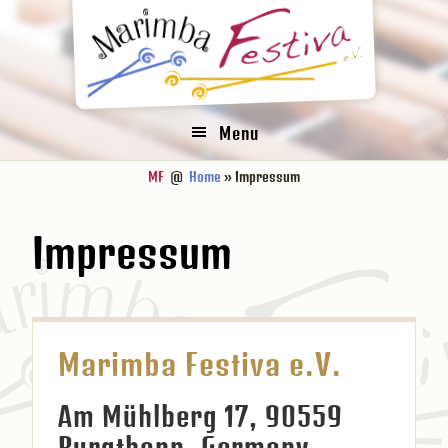
Zur
Zum
Zur
Zur
Hauptnavigation
Inhalt
Seitenspalte
Fußzeile
springen
springen
springen
springen
Menu
MF
@
Home
» Impressum
Impressum
Marimba Festiva e.V.
Am Mühlberg 17, 90559
Burgthann, Germany