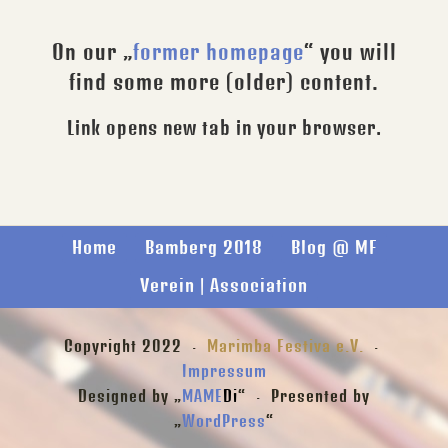
On our „
former homepage
“ you will
find some more (older) content.
Link opens new tab in your browser.
Home
Bamberg 2018
Blog @ MF
Verein | Association
Copyright 2022 ·
Marimba Festiva e.V.
·
Impressum
Designed by „
MAME
Di
“ · Presented by
„
WordPress
“