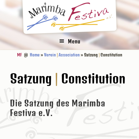
Zur
Zum
Zur
Zur
Hauptnavigation
Inhalt
Seitenspalte
Fußzeile
springen
springen
springen
springen
Menu
MF
@
Home
»
Verein
|
Association
» Satzung
|
Constitution
Satzung
|
Constitution
Die Satzung des Marimba
Festiva e.V.