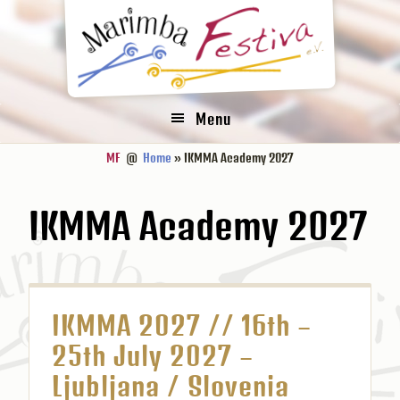
Zur
Zum
Zur
Hauptnavigation
Inhalt
Fußzeile
springen
springen
springen
Menu
MF
@
Home
» IKMMA Academy 2027
IKMMA Academy 2027
IKMMA 2027 // 16th –
25th July 2027 –
Ljubljana / Slovenia