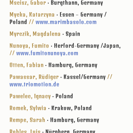
Mscisz, Gabor
· Burgthann, Germany
Mycka, Katarzyna
· Essen – Germany /
Poland
//
www.marimbasolo.com
Myrczik, Magdalena
· Spain
Nunoya, Fumito
· Herford-Germany /Japan,
//
www.fumitonunoya.com
Otten, Fabian
· Hamburg, Germany
Pawassar, Rüdiger
· Kassel/Germany
//
www.triomotion.de
Pawelec, Ignacy
· Poland
Romek, Sylwia
· Krakow, Poland
Rempe, Sarah
· Hamburg, Germany
Robles, Luis
· Nürnberg, Germany