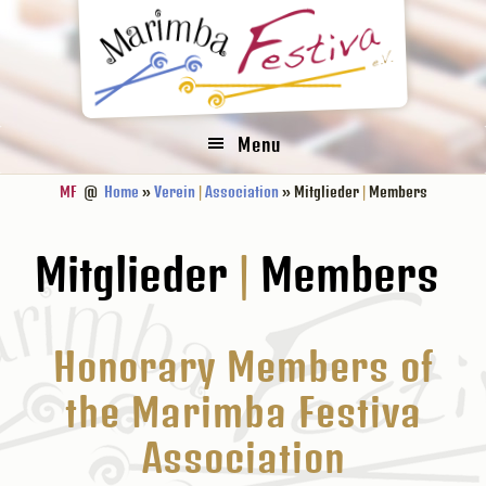
Zur
Zum
Zur
Zur
Hauptnavigation
Inhalt
Seitenspalte
Fußzeile
springen
springen
springen
springen
Menu
MF
@
Home
»
Verein
|
Association
» Mitglieder
|
Members
Mitglieder
|
Members
Honorary Members of
the Marimba Festiva
Association