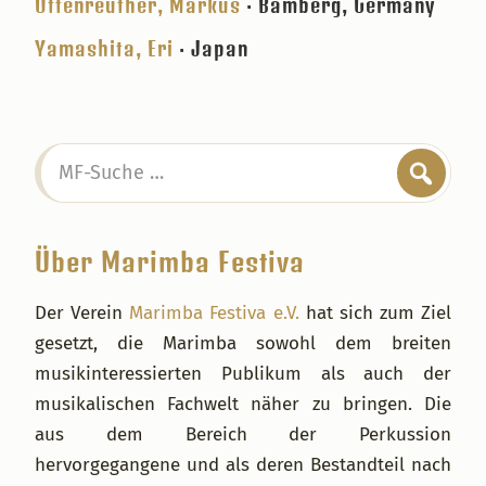
Uttenreuther, Markus
· Bamberg, Germany
Yamashita, Eri
· Japan
Seitenspalte
MF-
Suche
…
Über Marimba Festiva
Der Verein
Marimba Festiva e.V.
hat sich zum Ziel
gesetzt, die Marimba sowohl dem breiten
musikinteressierten Publikum als auch der
musikalischen Fachwelt näher zu bringen. Die
aus dem Bereich der Perkussion
hervorgegangene und als deren Bestandteil nach