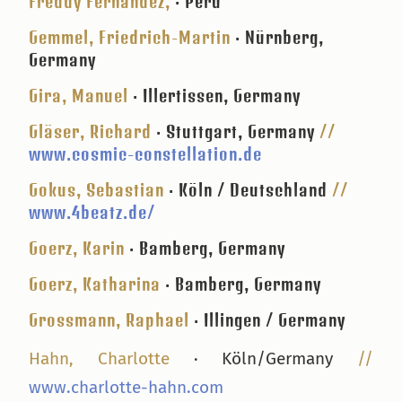
Freddy Fernández,
· Peru
Gemmel, Friedrich-Martin
· Nürnberg,
Germany
Gira, Manuel
· Illertissen, Germany
Gläser, Richard
· Stuttgart, Germany
//
www.cosmic-constellation.de
Gokus, Sebastian
· Köln / Deutschland
//
www.4beatz.de/
Goerz, Karin
· Bamberg, Germany
Goerz, Katharina
· Bamberg, Germany
Grossmann, Raphael
· Illingen / Germany
Hahn, Charlotte
· Köln/Germany
//
www.charlotte-hahn.com