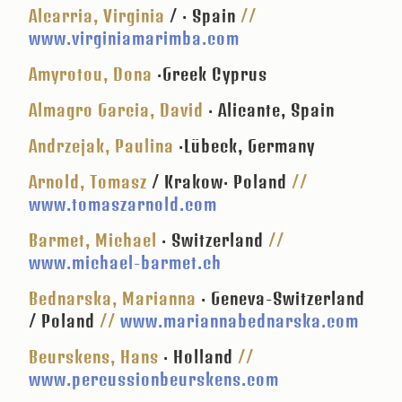
Alcarria, Virginia
/ · Spain
//
www.virginiamarimba.com
Amyrotou, Dona
·Greek Cyprus
Almagro Garcia, David
· Alicante, Spain
Andrzejak, Paulina
·Lübeck, Germany
Arnold, Tomasz
/ Krakow· Poland
//
www.tomaszarnold.com
Barmet, Michael
· Switzerland
//
www.michael-barmet.ch
Bednarska, Marianna
· Geneva-Switzerland
/ Poland
//
www.mariannabednarska.com
Beurskens, Hans
· Holland
//
www.percussionbeurskens.com