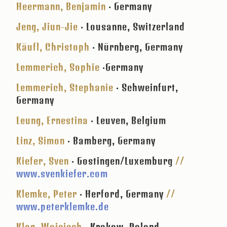
Heermann, Benjamin
· Germany
Jeng, Jiun-Jie
· Lousanne, Switzerland
Käufl, Christoph
· Nürnberg, Germany
Lemmerich, Sophie
·Germany
Lemmerich, Stephanie
· Schweinfurt,
Germany
Leung, Ernestina
· Leuven, Belgium
Linz, Simon
· Bamberg, Germany
Kiefer, Sven
· Gostingen/Luxemburg
//
www.svenkiefer.com
Klemke, Peter
· Herford, Germany
//
www.peterklemke.de
Klag, Wojciech
· Krakow, Poland