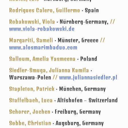
Rodrigues Calero, Guillermo
· Spain
Robakowski, Viola
· Nürnberg-Germany,
//
www.viola-robakowski.de
Margariti, Sameli
· Münster, Greece
//
www.alosmarimbaduo.com
Salloum, Amelia Yasmeena
· Poland
Siedler-Smuga, Julianna Kamila
·
Warszawa-Polen
//
www.juliannasiedler.pl
Stapleton, Patrick
· München, Germany
Staffelbach, Luca
· Altishofen – Switzerland
Schorer, Jochen
· Freiburg, Germany
Sobbe, Christian
· Augsburg, Germany