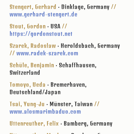
Stengert, Gerhard
· Dinklage, Germany
//
www.gerhard-stengert.de
Stout, Gordon
· USA
//
https://gordonstout.net
Szarek, Radoslaw
· Heroldsbach, Germany
//
www.radek-szarek.com
Schüle, Benjamin
· Schaffhausen,
Switzerland
Tomoyo, Ueda
· Bremerhaven,
Deutschland/Japan
Tsai, Yung-Ju
· Münster, Taiwan
//
www.alosmarimbaduo.com
Uttenreuther, Felix
· Bamberg, Germany