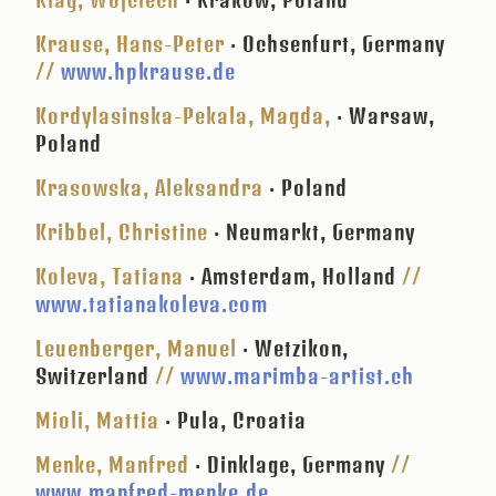
Krause, Hans-Peter
· Ochsenfurt, Germany
//
www.hpkrause.de
Kordylasinska-Pekala, Magda,
· Warsaw,
Poland
Krasowska, Aleksandra
· Poland
Kribbel, Christine
· Neumarkt, Germany
Koleva, Tatiana
· Amsterdam, Holland
//
www.tatianakoleva.com
Leuenberger, Manuel
· Wetzikon,
Switzerland
//
www.marimba-artist.ch
Mioli, Mattia
· Pula, Croatia
Menke, Manfred
· Dinklage, Germany
//
www.manfred-menke.de