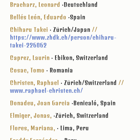
Bracharz, Leonard
·Deutschland
Bellés León, Eduardo
·Spain
Chiharu Takei
· Zürich/Japan
//
https://www.zhdk.ch/person/chiharu-
takei-226062
Caprez, Laurin
· Ebikon, Switzerland
Cosac, Tomo
· Romania
Christen, Raphael
· Zürich/Switzerland
//
www.raphael-christen.ch/
Donadeu, Joan Garcia
·Benicaló, Spain
Elmiger, Jonas,
·Zürich, Switzerland
Flores, Mariana,
· Lima, Peru