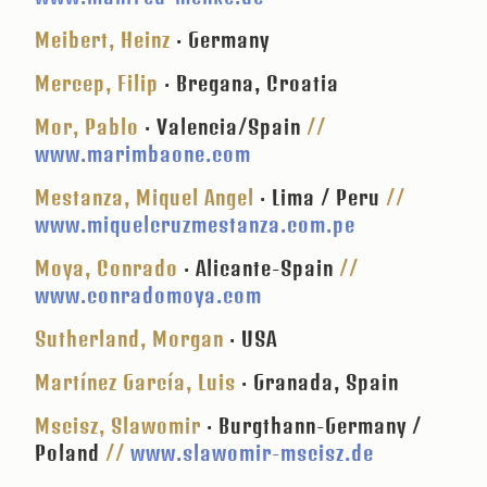
Meibert, Heinz
· Germany
Mercep, Filip
· Bregana, Croatia
Mor, Pablo
· Valencia/Spain
//
www.marimbaone.com
Mestanza, Miquel Angel
· Lima / Peru
//
www.miquelcruzmestanza.com.pe
Moya, Conrado
· Alicante-Spain
//
www.conradomoya.com
Sutherland, Morgan
· USA
Martínez García, Luis
· Granada, Spain
Mscisz, Slawomir
· Burgthann-Germany /
Poland
//
www.slawomir-mscisz.de