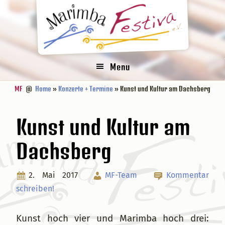
Zur
Zum
Zur
Zur
Hauptnavigation
Inhalt
Seitenspalte
Fußzeile
springen
springen
springen
springen
Menu
MF
@
Home
»
Konzerte + Termine
» Kunst und Kultur am Dachsberg
Kunst und Kultur am
Dachsberg
2. Mai 2017
MF-Team
Kommentar
schreiben!
Kunst hoch vier und Marimba hoch drei: