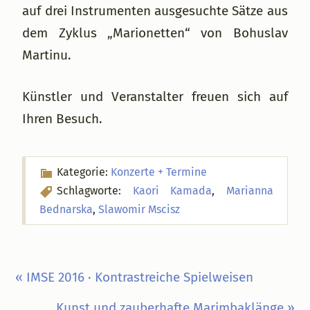
auf drei Instrumenten ausgesuchte Sätze aus
dem Zyklus „Marionetten“ von Bohuslav
Martinu.
Künstler und Veranstalter freuen sich auf
Ihren Besuch.
Kategorie:
Konzerte + Termine
Schlagworte:
Kaori Kamada
,
Marianna
Bednarska
,
Slawomir Mscisz
Vorheriger
« IMSE 2016 · Kontrastreiche Spielweisen
Beitrag:
Nächster
Kunst und zauberhafte Marimbaklänge »