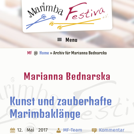
Zur
Zum
Zur
Zur
Hauptnavigation
Inhalt
Seitenspalte
Fußzeile
springen
springen
springen
springen
Menu
MF
@
Home
» Archiv für Marianna Bednarska
Marianna Bednarska
Kunst und zauberhafte
Marimbaklänge
12. Mai 2017
MF-Team
Kommentar