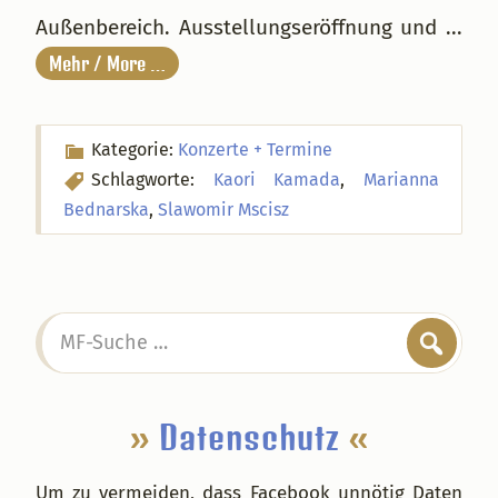
Außenbereich. Ausstellungseröffnung und ...
Mehr / More …
Kategorie:
Konzerte + Termine
Schlagworte:
Kaori Kamada
,
Marianna
Bednarska
,
Slawomir Mscisz
Seitenspalte
MF-
Suche
…
»
Datenschutz
«
Um zu vermeiden, dass Facebook unnötig Daten