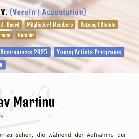
.V.
(Verein | Association)
d | Board
Mitglieder I Members
Satzung I Statute
ssum
Kontakt
l Resonances 2025
Young Artists Programs
y
av Martinu
n!
nen zu sehen, die während der Aufnahme der