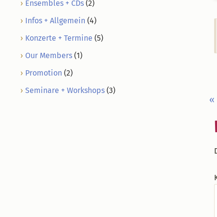
Ensembles + CDs
(2)
Infos + Allgemein
(4)
Konzerte + Termine
(5)
Our Members
(1)
Promotion
(2)
Seminare + Workshops
(3)
V
«
Be
I