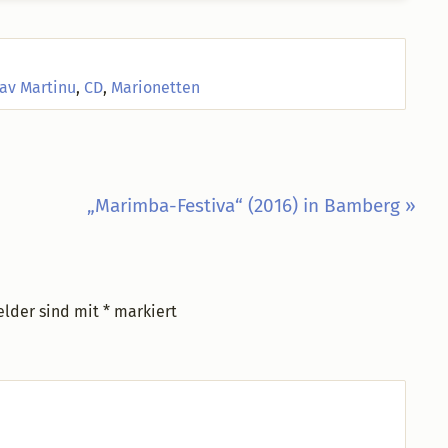
av Martinu
,
CD
,
Marionetten
Nächster
„Marimba-Festiva“ (2016) in Bamberg »
Beitrag:
elder sind mit
*
markiert