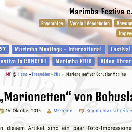
Marimba Festiva e
Ensembles
Verein I Association
Vorstan
Impre
27
Marimba Meetings – International
Festiva
Festiva in CONCERT
Marimba KIDS
Video librar
MF
@
Home
»
Ensembles + CDs
» „Marionetten“ von Bohuslav Martinu
„Marionetten“ von Bohusl
14. Oktober 2015
MF-Team
Kommentar schreibe
In diesem Artikel sind ein paar Foto-Impressio