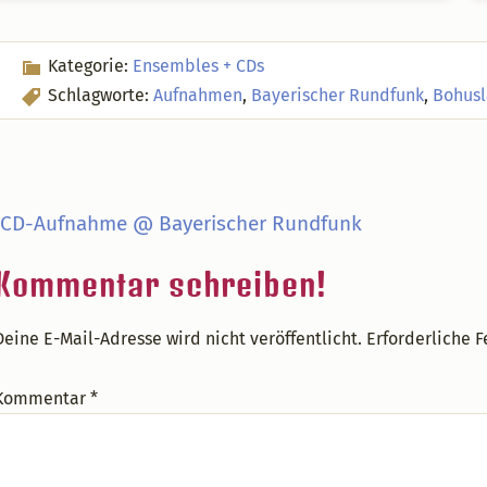
Kategorie:
Ensembles + CDs
Schlagworte:
Aufnahmen
,
Bayerischer Rundfunk
,
Bohusl
orheriger
 CD-Aufnahme @ Bayerischer Rundfunk
itrag:
Leser-
Kommentar schreiben!
nteraktionen
Deine E-Mail-Adresse wird nicht veröffentlicht.
Erforderliche F
Kommentar
*