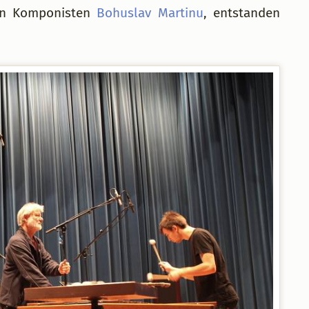
hen Komponisten
Bohuslav Martinu
, entstanden