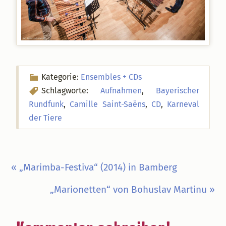
Kategorie:
Ensembles + CDs
Schlagworte:
Aufnahmen
,
Bayerischer
Rundfunk
,
Camille Saint-Saëns
,
CD
,
Karneval
der Tiere
Vorheriger
« „Marimba-Festiva“ (2014) in Bamberg
Beitrag:
Nächster
„Marionetten“ von Bohuslav Martinu »
Beitrag:
Leser-