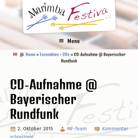
Zur
Zum
Zur
Zur
Hauptnavigation
Inhalt
Seitenspalte
Fußzeile
springen
springen
springen
springen
Menu
MF
@
Home
»
Ensembles + CDs
» CD-Aufnahme @ Bayerischer
Rundfunk
CD-Aufnahme @
Bayerischer
Rundfunk
2. Oktober 2015
MF-Team
Kommentar
schreiben!