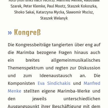
Foto (von links nach rechts): Manfred Menke, Radoslaw
Szarek, Peter Klemke, Paul Mootz, Staszek Kokoszka,
Shoko Sakai, Katarzyna Mycka, Slawomir Mscisz,
Staszek Welanyk
»
Kongreß
Die Kongressbeiträge tangierten über eng auf
die Marimba bezogene Fragen hinaus auch
ein breites allgemeinmusikalisches
Themenspektrum und regten zur Diskussion
und zum Ideenaustausch an. Die
Komponisten
Eva Sindichakis
und
Manfred
Menke
stellten eigene Marimba-Werke und
den jeweils unterschiedlichen
Ausgangspunkt ihrer Beschäftigung mit dem