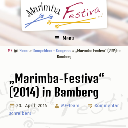
Zur
Zum
Zur
Zur
Hauptnavigation
Inhalt
Seitenspalte
Fußzeile
springen
springen
springen
springen
Menu
MF
@
Home
»
Competition + Kongress
» „Marimba-Festiva“ (2014) in
Bamberg
„Marimba-Festiva“
(2014) in Bamberg
30. April 2014
MF-Team
Kommentar
schreiben!