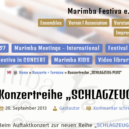
Marimba Festiva e
Ensembles
Verein I Association
Vorstan
Impre
27
Marimba Meetings – International
Festiva
Festiva in CONCERT
Marimba KIDS
Video librar
MF
@
Home
»
Konzerte + Termine
» Konzertreihe „SCHLAGZEUG PLUS“
Konzertreihe „SCHLAGZEU
20. September 2013
Gastautor
Kommentar schre
Beim Auftaktkonzert zur neuen Reihe „
SCHLAGZEUG