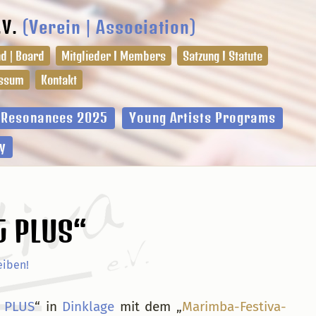
.V.
(Verein | Association)
d | Board
Mitglieder I Members
Satzung I Statute
ssum
Kontakt
l Resonances 2025
Young Artists Programs
y
G PLUS“
iben!
 PLUS
“ in
Dinklage
mit dem „
Marimba-Festiva-