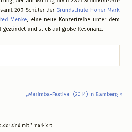
altung, der am Montag noch zwei Schulkonzerte
gesamt 200 Schüler der
Grundschule Höner Mark
red Menke
, eine neue Konzertreihe unter dem
t gezündet und stieß auf große Resonanz.
Nächster
„Marimba-Festiva“ (2014) in Bamberg »
Beitrag:
elder sind mit
*
markiert