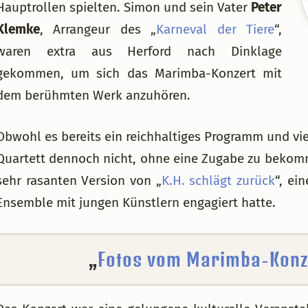
Hauptrollen spielten. Simon und sein Vater
Peter
Klemke
, Arrangeur des „
Karneval der Tiere
“,
waren extra aus Herford nach Dinklage
gekommen, um sich das Marimba-Konzert mit
dem berühmten Werk anzuhören.
Obwohl es bereits ein reichhaltiges Programm und vie
Quartett dennoch nicht, ohne eine Zugabe zu bekomm
sehr rasanten Version von „
K.H. schlägt zurück
“, ei
Ensemble mit jungen Künstlern engagiert hatte.
„
Fotos vom Marimba-Konz