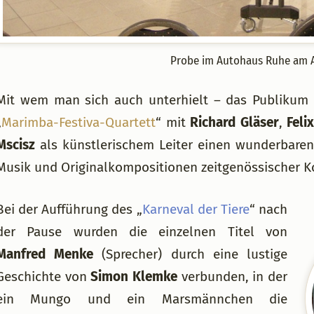
Probe im Autohaus Ruhe am 
Mit wem man sich auch unterhielt – das Publikum w
„
Marimba-Festiva-Quartett
“ mit
Richard Gläser
,
Feli
Mscisz
als künstlerischem Leiter einen wunderbaren
Musik und Originalkompositionen zeitgenössischer 
Bei der Aufführung des „
Karneval der Tiere
“ nach
der Pause wurden die einzelnen Titel von
Manfred Menke
(Sprecher) durch eine lustige
Geschichte von
Simon Klemke
verbunden, in der
ein Mungo und ein Marsmännchen die