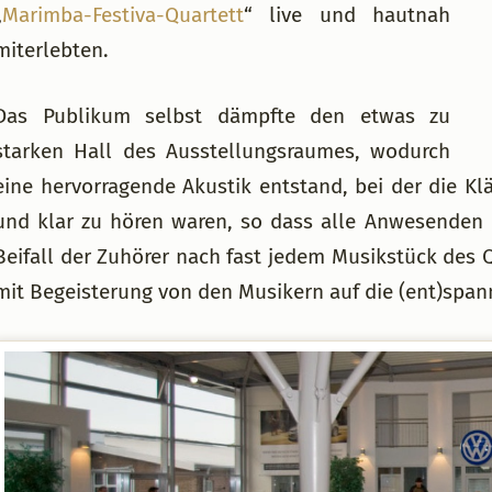
„
Marimba-Festiva-Quartett
“ live und hautnah
miterlebten.
Das Publikum selbst dämpfte den etwas zu
starken Hall des Ausstellungsraumes, wodurch
eine hervorragende Akustik entstand, bei der die K
und klar zu hören waren, so dass alle Anwesenden 
Beifall der Zuhörer nach fast jedem Musikstück des Q
mit Begeisterung von den Musikern auf die (ent)spa