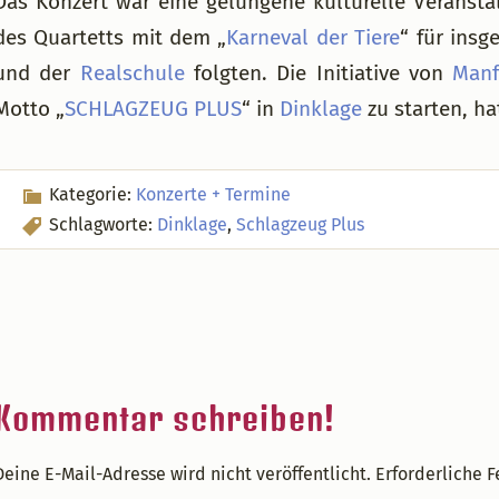
Das Konzert war eine gelungene kulturelle Veranst
des Quartetts mit dem „
Karneval der Tiere
“ für ins
und der
Realschule
folgten. Die Initiative von
Manf
Motto „
SCHLAGZEUG PLUS
“ in
Dinklage
zu starten, ha
Kategorie:
Konzerte + Termine
Schlagworte:
Dinklage
,
Schlagzeug Plus
Leser-
Kommentar schreiben!
nteraktionen
Deine E-Mail-Adresse wird nicht veröffentlicht.
Erforderliche F