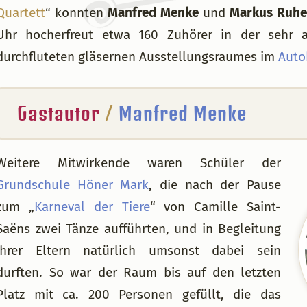
Quartett
“ konnten
Manfred Menke
und
Markus Ruh
Uhr hocherfreut etwa 160 Zuhörer in der sehr
durchfluteten gläsernen Ausstellungsraumes im
Auto
Gastautor
/
Manfred Menke
Weitere Mitwirkende waren Schüler der
Grundschule Höner Mark
, die nach der Pause
zum „
Karneval der Tiere
“ von Camille Saint-
Saëns zwei Tänze aufführten, und in Begleitung
ihrer Eltern natürlich umsonst dabei sein
durften. So war der Raum bis auf den letzten
Platz mit ca. 200 Personen gefüllt, die das