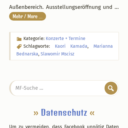
Außenbereich. Ausstellungseröffnung und ...
Mehr / More …
Kategorie:
Konzerte + Termine
Schlagworte:
Kaori Kamada
,
Marianna
Bednarska
,
Slawomir Mscisz
Seitenspalte
MF-
Suche
…
»
Datenschutz
«
Um zu vermeiden, dass Facebook unnötig Daten