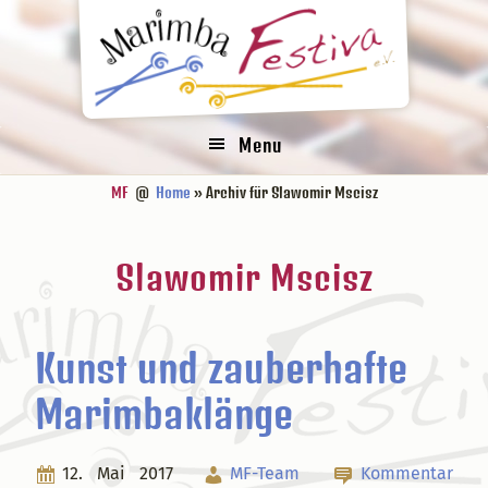
Zur
Zum
Zur
Zur
Hauptnavigation
Inhalt
Seitenspalte
Fußzeile
springen
springen
springen
springen
Menu
MF
@
Home
» Archiv für Slawomir Mscisz
Slawomir Mscisz
Kunst und zauberhafte
Marimbaklänge
12. Mai 2017
MF-Team
Kommentar