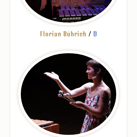
Florian Bührich
/
D