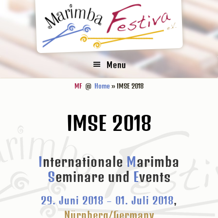
Zur
Zum
Zur
Hauptnavigation
Inhalt
Fußzeile
springen
springen
springen
Menu
MF
@
Home
» IMSE 2018
IMSE 2018
I
nternationale
M
arimba
S
eminare und
E
vents
29. Juni 2018 – 01. Juli 2018
,
Nürnberg/Germany