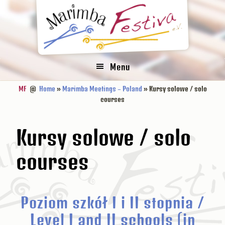
Zur
Zum
Zur
Hauptnavigation
Inhalt
Fußzeile
springen
springen
springen
Menu
MF
@
Home
»
Marimba Meetings – Poland
» Kursy solowe / solo
courses
Kursy solowe / solo
courses
Poziom szkół I i II stopnia /
Level I and II schools (in