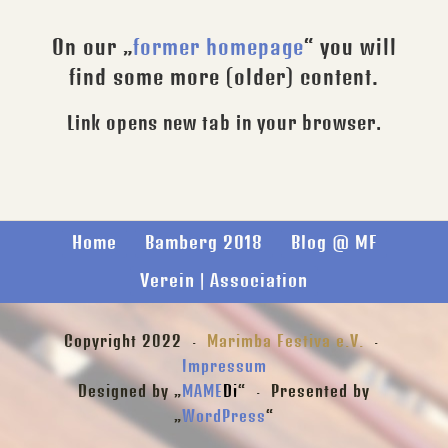
On our „
former homepage
“ you will
find some more (older) content.
Link opens new tab in your browser.
Home
Bamberg 2018
Blog @ MF
Verein | Association
Copyright 2022 ·
Marimba Festiva e.V.
·
Impressum
Designed by „
MAME
Di
“ · Presented by
„
WordPress
“