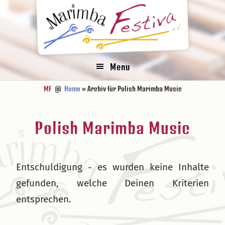
Zur
Zum
Zur
Zur
Hauptnavigation
Inhalt
Seitenspalte
Fußzeile
springen
springen
springen
springen
Menu
MF
@
Home
» Archiv für Polish Marimba Music
Polish Marimba Music
Entschuldigung - es wurden keine Inhalte
gefunden, welche Deinen Kriterien
entsprechen.