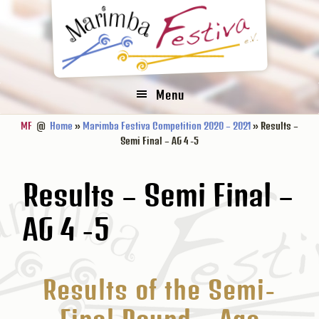
Zur
Zum
Zur
Hauptnavigation
Inhalt
Fußzeile
springen
springen
springen
Menu
MF
@
Home
»
Marimba Festiva Competition 2020 – 2021
» Results –
Semi Final – AG 4 -5
Results – Semi Final –
AG 4 -5
Results of the Semi-