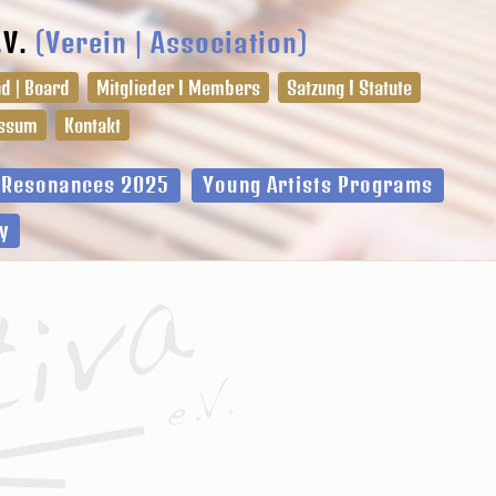
.V.
(Verein | Association)
d | Board
Mitglieder I Members
Satzung I Statute
ssum
Kontakt
l Resonances 2025
Young Artists Programs
y