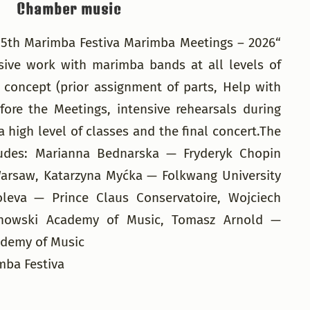
Chamber music
„5th Marimba Festiva Marimba Meetings – 2026“
sive work with marimba bands at all levels of
 concept (prior assignment of parts, Help with
fore the Meetings, intensive rehearsals during
 high level of classes and the final concert.The
ludes: Marianna Bednarska — Fryderyk Chopin
Warsaw, Katarzyna Myćka — Folkwang University
oleva — Prince Claus Conservatoire, Wojciech
nowski Academy of Music, Tomasz Arnold —
ademy of Music
mba Festiva