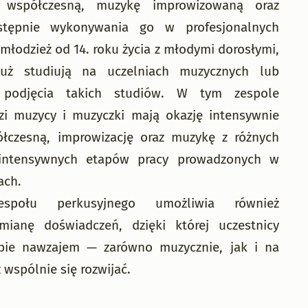
 współczesną, muzykę improwizowaną oraz
stępnie wykonywania go w profesjonalnych
młodzież od 14. roku życia z młodymi dorosłymi,
już studiują na uczelniach muzycznych lub
 podjęcia takich studiów. W tym zespole
i muzycy i muzyczki mają okazję intensywnie
czesną, improwizację oraz muzykę z różnych
 intensywnych etapów pracy prowadzonych w
ach.
espołu perkusyjnego umożliwia również
ianę doświadczeń, dzięki której uczestnicy
bie nawzajem — zarówno muzycznie, jak i na
wspólnie się rozwijać.