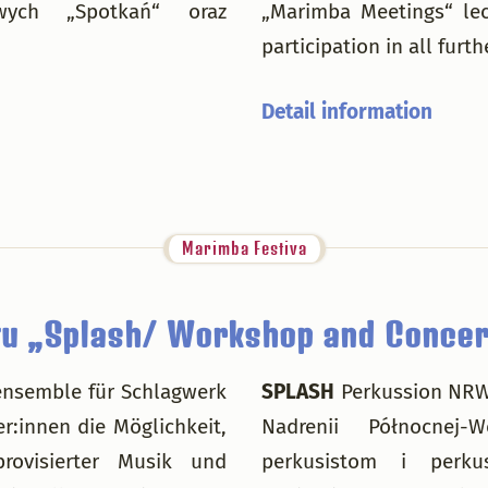
owych „Spotkań“ oraz
„Marimba Meetings“ lect
participation in all furt
Detail information
Marimba Festiva
łu „Splash/ Workshop and Concert
ensemble für Schlagwerk
SPLASH
Perkussion NRW
r:innen die Möglichkeit,
Nadrenii Północnej-
ovisierter Musik und
perkusistom i perku