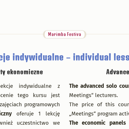
Marimba Festiva
cje indywidualne – individual les
ty ekonomiczne
Advance
kcje indywidualne z
The advanced solo cou
enie tego kursu jest
Meetings“ lecturers.
 zajęciach programowych
The price of this cour
czny
oferuje 1 lekcję
„Meetings“ program activ
wnież uczestnictwo we
The economic panels
o