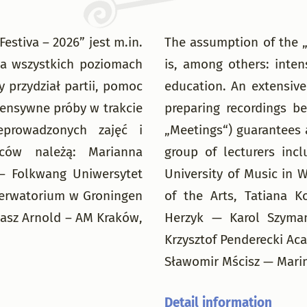
stiva – 2026” jest m.in.
The assumption of the 
a wszystkich poziomach
is, among others: inten
 przydział partii, pomoc
education. An extensive
tensywne próby w trakcie
preparing recordings be
eprowadzonych zajęć i
„Meetings“) guarantees a
ców należą: Marianna
group of lecturers inc
– Folkwang Uniwersytet
University of Music in 
serwatorium w Groningen
of the Arts, Tatiana K
masz Arnold – AM Kraków,
Herzyk — Karol Szyma
Krzysztof Penderecki Ac
Sławomir Mścisz — Mari
Detail information