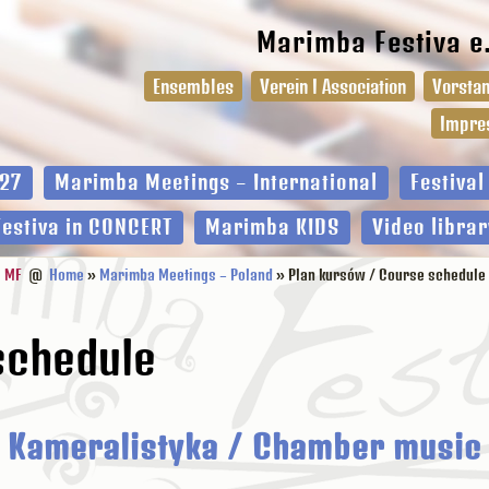
Marimba Festiva e
Ensembles
Verein I Association
Vorstan
Impre
27
Marimba Meetings – International
Festiva
Festiva in CONCERT
Marimba KIDS
Video librar
MF
@
Home
»
Marimba Meetings – Poland
» Plan kursów / Course schedule
schedule
Kameralistyka / Chamber music