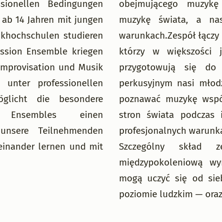
sionellen Bedingungen
obejmującego muzykę
 ab 14 Jahren mit jungen
muzykę świata, a na
ikhochschulen studieren
warunkach.Zespół łączy 
ussion Ensemble kriegen
którzy w większości 
Improvisation und Musik
przygotowują się do
 unter professionellen
perkusyjnym nasi młodz
licht die besondere
poznawać muzykę współ
 Ensembles einen
stron świata podczas
 unsere Teilnehmenden
profesjonalnych warunk
einander lernen und mit
Szczególny skład z
międzypokoleniową wym
mogą uczyć się od sie
poziomie ludzkim — oraz 