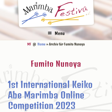
Zur
Zum
Zur
Zur
Hauptnavigation
Inhalt
Seitenspalte
Fußzeile
springen
springen
springen
springen
Menu
MF
@
Home
» Archiv für Fumito Nunoya
Fumito Nunoya
1st International Keiko
Abe Marimba Online
Competition 2023