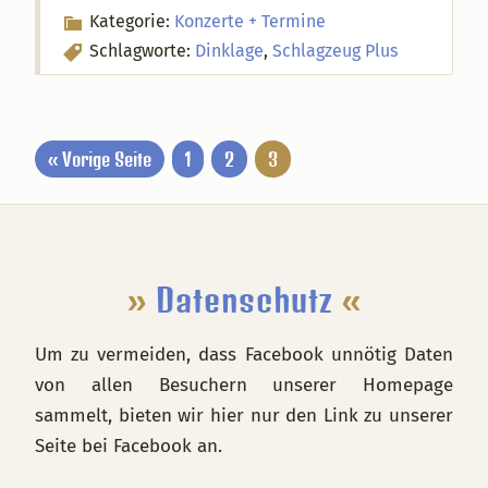
Kategorie:
Konzerte + Termine
Schlagworte:
Dinklage
,
Schlagzeug Plus
Seite
Seite
Seite
« Vorige Seite
1
2
3
Footer
»
Datenschutz
«
Um zu vermeiden, dass Facebook unnötig Daten
von allen Besuchern unserer Homepage
sammelt, bieten wir hier nur den Link zu unserer
Seite bei Facebook an.