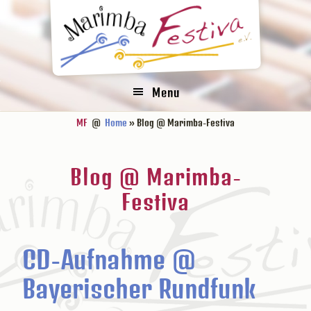
Zur
Zum
Zur
Hauptnavigation
Inhalt
Fußzeile
springen
springen
springen
Menu
MF
@
Home
» Blog @ Marimba-Festiva
Blog @ Marimba-
Festiva
CD-Aufnahme @
Bayerischer Rundfunk